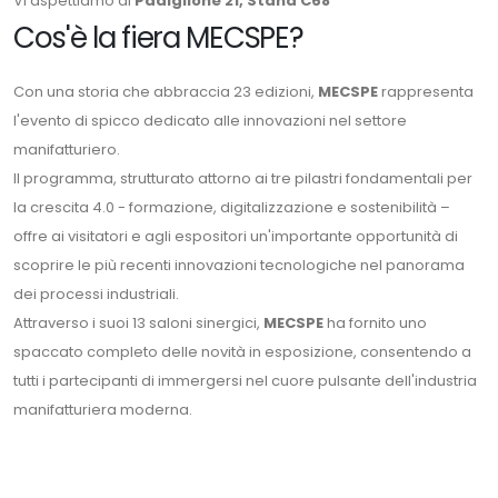
Vi aspettiamo al
Padiglione 21, Stand C68
Cos'è la fiera MECSPE?
Con una storia che abbraccia 23 edizioni,
MECSPE
rappresenta
l'evento di spicco dedicato alle innovazioni nel settore
manifatturiero.
Il programma, strutturato attorno ai tre pilastri fondamentali per
la crescita 4.0 - formazione, digitalizzazione e sostenibilità –
offre ai visitatori e agli espositori un'importante opportunità di
scoprire le più recenti innovazioni tecnologiche nel panorama
dei processi industriali.
Attraverso i suoi 13 saloni sinergici,
MECSPE
ha fornito uno
spaccato completo delle novità in esposizione, consentendo a
tutti i partecipanti di immergersi nel cuore pulsante dell'industria
manifatturiera moderna.