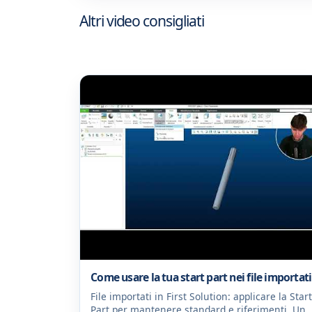
Altri video consigliati
Come usare la tua start part nei file importati
File importati in First Solution: applicare la Star
Part per mantenere standard e riferimenti. Un