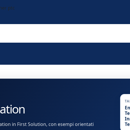
TA
ation
En
Te
In
on in First Solution, con esempi orientati
T