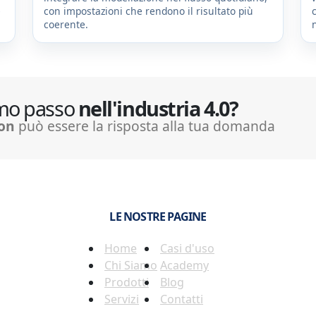
e
con impostazioni che rendono il risultato più
coerente.
rimo passo
nell'industria 4.0?
ion
può essere la risposta alla tua domanda
LE NOSTRE PAGINE
Home
Casi d'uso
Chi Siamo
Academy
Prodotti
Blog
Servizi
Contatti