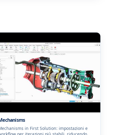
Mechanisms
Mechanisms in First Solution: impostazioni e
workflow per iterazioni più stabili, riducendo