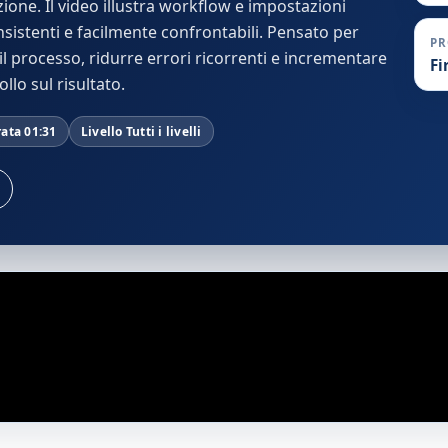
azione. Il video illustra workflow e impostazioni
onsistenti e facilmente confrontabili. Pensato per
P
 processo, ridurre errori ricorrenti e incrementare
Fi
lo sul risultato.
ata 01:31
Livello Tutti i livelli