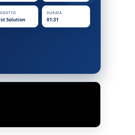
RODOTTO
DURATA
rst Solution
01:31