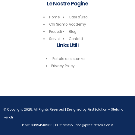
Le Nostre Pagine
Home
Casi d'uso
Chi Siamo
Academy
Prodotti
Blog
Servizi
Contatti
Links Utili
Portale assistenza
Privacy Policy
© Copyright 2025. All Rights Reserved | Designed by FirstSolution -
Stefano
Ferioli
P.iva: 03994510968 | PEC: firstsolution@pec.firstsolution.it