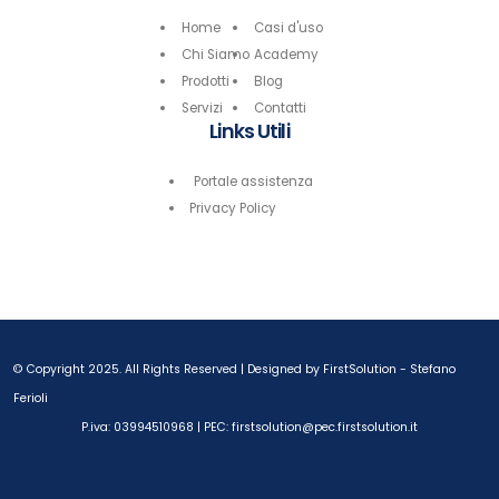
Home
Casi d'uso
Chi Siamo
Academy
Prodotti
Blog
Servizi
Contatti
Links Utili
Portale assistenza
Privacy Policy
© Copyright 2025. All Rights Reserved | Designed by FirstSolution -
Stefano
Ferioli
P.iva: 03994510968 | PEC: firstsolution@pec.firstsolution.it