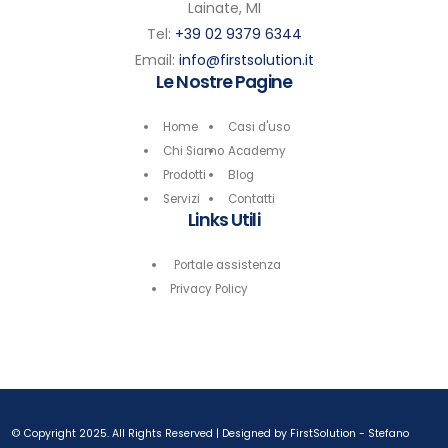
Lainate, MI
Tel:
+39 02 9379 6344
Email:
info@firstsolution.it
Le Nostre Pagine
Home
Casi d'uso
Chi Siamo
Academy
Prodotti
Blog
Servizi
Contatti
Links Utili
Portale assistenza
Privacy Policy
© Copyright 2025. All Rights Reserved | Designed by FirstSolution -
Stefano