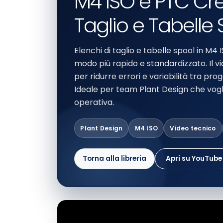
M4 ISO e PTC Creo
Taglio e Tabelle
Elenchi di taglio e tabelle spool in M4
modo più rapido e standardizzato. Il v
per ridurre errori e variabilità tra prog
Ideale per team Plant Design che vogli
operativa.
Plant Design
M4 ISO
Video tecnico
Torna alla libreria
Apri su YouTube