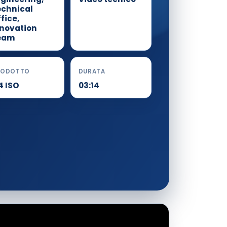
echnical
fice,
nnovation
eam
RODOTTO
DURATA
4 ISO
03:14