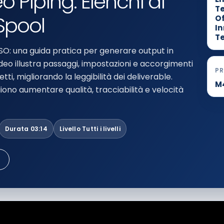
 Piping: Elenchi di
T
 Spool
Of
I
T
 ISO: una guida pratica per generare output in
ideo illustra passaggi, impostazioni e accorgimenti
P
etti, migliorando la leggibilità dei deliverable.
M
ono aumentare qualità, tracciabilità e velocità
Durata 03:14
Livello Tutti i livelli